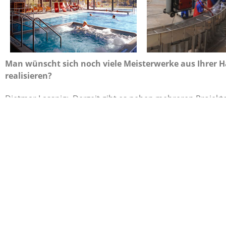
Man wünscht sich noch viele Meisterwerke aus Ihrer H
realisieren?
Dietmar Lassnig:. Derzeit gibt es neben mehreren Projek
Skandinavien und Monaco. Zusätzlich freuen wir uns über d
beiden Außenbecken herzustellen zu dürfen.
Jetzt auf Ihrem Sozialen Netzwe