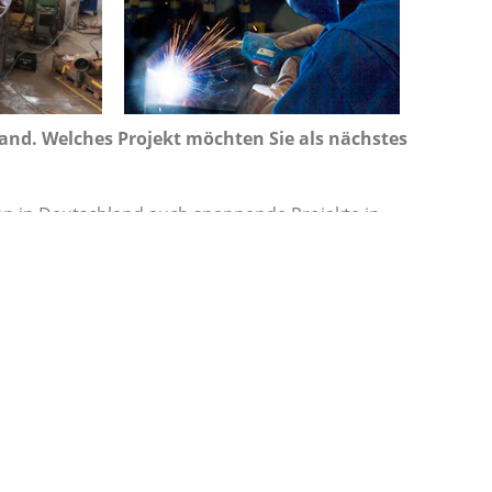
and. Welches Projekt möchten Sie als nächstes
ten in Deutschland auch spannende Projekte in
ie Zusage, für „Tropical Islands“ nun auch die
rk teilen!