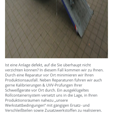
Ist eine Anlage defekt, auf die Sie überhaupt nicht
verzichten können? In diesem Fall kommen wir zu Ihnen.
Durch eine Reparatur vor Ort minimieren wir Ihren
Produktionsausfall. Neben Reparaturen führen wir auch
gerne Kalibrierungen & UVV-Prüfungen Ihrer
Schweißgeräte vor Ort durch. Ein ausgeklügeltes
Rollcontainersystem versetzt uns in die Lage, in Ihren
Produktionsräumen nahezu „unsere
Werkstattbedingungen“ mit gängigen Ersatz- und
Verschleißteilen sowie Zusatzwerkstoffen zu realisieren.