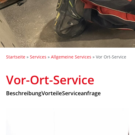
Startseite
»
Services
»
Allgemeine Services
»
Vor Ort-Service
Vor-Ort-Service
Beschreibung
Vorteile
Serviceanfrage